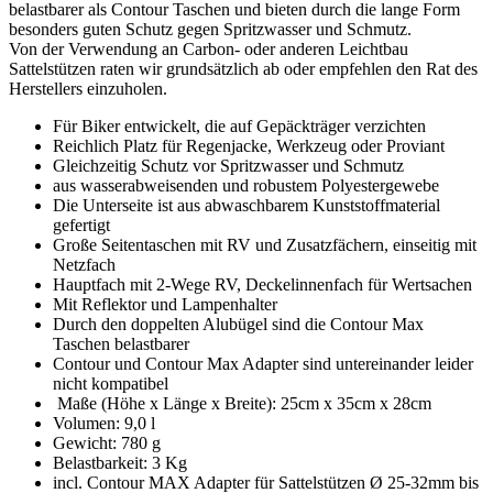
belastbarer als Contour Taschen und bieten durch die lange Form
besonders guten Schutz gegen Spritzwasser und Schmutz.
Von der Verwendung an Carbon- oder anderen Leichtbau
Sattelstützen raten wir grundsätzlich ab oder empfehlen den Rat des
Herstellers einzuholen.
Für Biker entwickelt, die auf Gepäckträger verzichten
Reichlich Platz für Regenjacke, Werkzeug oder Proviant
Gleichzeitig Schutz vor Spritzwasser und Schmutz
aus wasserabweisenden und robustem Polyestergewebe
Die Unterseite ist aus abwaschbarem Kunststoffmaterial
gefertigt
Große Seitentaschen mit RV und Zusatzfächern, einseitig mit
Netzfach
Hauptfach mit 2-Wege RV, Deckelinnenfach für Wertsachen
Mit Reflektor und Lampenhalter
Durch den doppelten Alubügel sind die Contour Max
Taschen belastbarer
Contour und Contour Max Adapter sind untereinander leider
nicht kompatibel
Maße (Höhe x Länge x Breite): 25cm x 35cm x 28cm
Volumen: 9,0 l
Gewicht: 780 g
Belastbarkeit: 3 Kg
incl. Contour MAX Adapter für Sattelstützen Ø 25-32mm bis