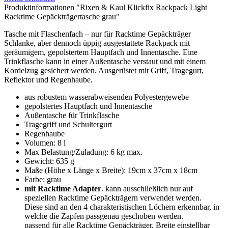
Produktinformationen "Rixen & Kaul Klickfix Rackpack Light
Racktime Gepäckträgertasche grau"
Tasche mit Flaschenfach – nur für Racktime Gepäckträger
Schlanke, aber dennoch üppig ausgestattete Rackpack mit
geräumigem, gepolstertem Hauptfach und Innentasche. Eine
Trinkflasche kann in einer Außentasche verstaut und mit einem
Kordelzug gesichert werden. Ausgerüstet mit Griff, Tragegurt,
Reflektor und Regenhaube.
aus robustem wasserabweisenden Polyestergewebe
gepolstertes Hauptfach und Innentasche
Außentasche für Trinkflasche
Tragegriff und Schultergurt
Regenhaube
Volumen: 8 l
Max Belastung/Zuladung: 6 kg max.
Gewicht: 635 g
Maße (Höhe x Länge x Breite): 19cm x 37cm x 18cm
Farbe: grau
mit Racktime Adapter
. kann ausschließlich nur auf
speziellen Racktime Gepäckträgern verwendet werden.
Diese sind an den 4 charakteristischen Löchern erkennbar, in
welche die Zapfen passgenau geschoben werden.
passend für alle Racktime Gepäckträger, Breite einstellbar