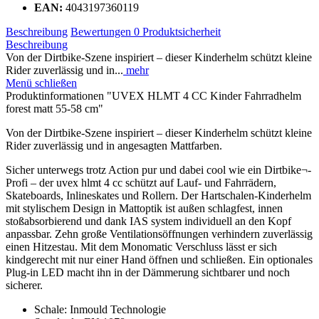
EAN:
4043197360119
Beschreibung
Bewertungen
0
Produktsicherheit
Beschreibung
Von der Dirtbike-Szene inspiriert – dieser Kinderhelm schützt kleine
Rider zuverlässig und in...
mehr
Menü schließen
Produktinformationen "UVEX HLMT 4 CC Kinder Fahrradhelm
forest matt 55-58 cm"
Von der Dirtbike-Szene inspiriert – dieser Kinderhelm schützt kleine
Rider zuverlässig und in angesagten Mattfarben.
Sicher unterwegs trotz Action pur und dabei cool wie ein Dirtbike¬-
Profi – der uvex hlmt 4 cc schützt auf Lauf- und Fahrrädern,
Skateboards, Inlineskates und Rollern. Der Hartschalen-Kinderhelm
mit stylischem Design in Mattoptik ist außen schlagfest, innen
stoßabsorbierend und dank IAS system individuell an den Kopf
anpassbar. Zehn große Ventilationsöffnungen verhindern zuverlässig
einen Hitzestau. Mit dem Monomatic Verschluss lässt er sich
kindgerecht mit nur einer Hand öffnen und schließen. Ein optionales
Plug-in LED macht ihn in der Dämmerung sichtbarer und noch
sicherer.
Schale: Inmould Technologie