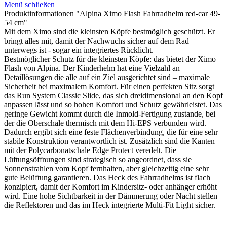
Menü schließen
Produktinformationen "Alpina Ximo Flash Fahrradhelm red-car 49-
54 cm"
Mit dem Ximo sind die kleinsten Köpfe bestmöglich geschützt. Er
bringt alles mit, damit der Nachwuchs sicher auf dem Rad
unterwegs ist - sogar ein integriertes Rücklicht.
Bestmöglicher Schutz für die kleinsten Köpfe: das bietet der Ximo
Flash von Alpina. Der Kinderhelm hat eine Vielzahl an
Detaillösungen die alle auf ein Ziel ausgerichtet sind – maximale
Sicherheit bei maximalem Komfort. Für einen perfekten Sitz sorgt
das Run System Classic Slide, das sich dreidimensional an den Kopf
anpassen lässt und so hohen Komfort und Schutz gewährleistet. Das
geringe Gewicht kommt durch die Inmold-Fertigung zustande, bei
der die Oberschale thermisch mit dem Hi-EPS verbunden wird.
Dadurch ergibt sich eine feste Flächenverbindung, die für eine sehr
stabile Konstruktion verantwortlich ist. Zusätzlich sind die Kanten
mit der Polycarbonatschale Edge Protect veredelt. Die
Lüftungsöffnungen sind strategisch so angeordnet, dass sie
Sonnenstrahlen vom Kopf fernhalten, aber gleichzeitig eine sehr
gute Belüftung garantieren. Das Heck des Fahrradhelms ist flach
konzipiert, damit der Komfort im Kindersitz- oder anhänger erhöht
wird. Eine hohe Sichtbarkeit in der Dämmerung oder Nacht stellen
die Reflektoren und das im Heck integrierte Multi-Fit Light sicher.