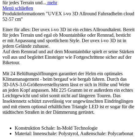
für jedes Terrain und...
mehr
Menü schließen
Produktinformationen "UVEX i-vo 3D Allround Fahrradhelm cloud
52-57 cm"
Einer für alles: Der uvex i-vo 3D ist ein echtes Allroundtalent. Bereit
für jedes Terrain und egal ob Mountainbike oder Rennrad, besticht
er mit Anpassung und sportlichem Style. Der uvex i-vo 3D ist in
jedem Gelände zuhause.
Auf dem Rennrad und auf dem Mountainbike spielt er seine Stärken
voll aus und begleitet Einsteiger wie Fortgeschrittene sicher auf der
Biketour.
Mit 24 Belüftungsöffnungen garantiert der Helm ein optimales
Klimamanagement - beim bergauf wie bergab fahren. Durch das
3D-IAS-3.0-Größenverstellsystem lässt er sich in Höhe und Weite
an jeden Kopf anpassen. Mit 225 Gramm ist er außerdem ein echtes
Leichtgewicht und stört somit nicht auf längeren Touren. Das
Insektennetz schützt zuverlässig vor ungewünschten Eindringlingen
und mit einem optional erhältlichen Triangle LED ist er sogar für die
städtischen Straßen in der Dämmerung gerüstet.
Konstruktion Schale: In-Mold Technologie
Material: Innenschale: Polystyrol, Außenschale: Polycarbonat