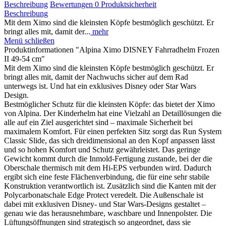
Beschreibung
Bewertungen
0
Produktsicherheit
Beschreibung
Mit dem Ximo sind die kleinsten Köpfe bestmöglich geschützt. Er
bringt alles mit, damit der...
mehr
Menü schließen
Produktinformationen "Alpina Ximo DISNEY Fahrradhelm Frozen
II 49-54 cm"
Mit dem Ximo sind die kleinsten Köpfe bestmöglich geschützt. Er
bringt alles mit, damit der Nachwuchs sicher auf dem Rad
unterwegs ist. Und hat ein exklusives Disney oder Star Wars
Design.
Bestmöglicher Schutz für die kleinsten Köpfe: das bietet der Ximo
von Alpina. Der Kinderhelm hat eine Vielzahl an Detaillösungen die
alle auf ein Ziel ausgerichtet sind – maximale Sicherheit bei
maximalem Komfort. Für einen perfekten Sitz sorgt das Run System
Classic Slide, das sich dreidimensional an den Kopf anpassen lässt
und so hohen Komfort und Schutz gewährleistet. Das geringe
Gewicht kommt durch die Inmold-Fertigung zustande, bei der die
Oberschale thermisch mit dem Hi-EPS verbunden wird. Dadurch
ergibt sich eine feste Flächenverbindung, die für eine sehr stabile
Konstruktion verantwortlich ist. Zusätzlich sind die Kanten mit der
Polycarbonatschale Edge Protect veredelt. Die Außenschale ist
dabei mit exklusiven Disney- und Star Wars-Designs gestaltet –
genau wie das herausnehmbare, waschbare und Innenpolster. Die
Lüftungsöffnungen sind strategisch so angeordnet, dass sie