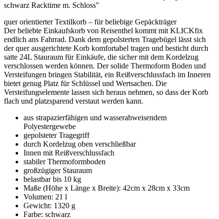
schwarz Racktime m. Schloss"
quer orientierter Textilkorb – für beliebige Gepäckträger
Der beliebte Einkaufskorb von Reisenthel kommt mit KLICKfix
endlich ans Fahrrad. Dank dem gepolsterten Tragebügel lässt sich
der quer ausgerichtete Korb komfortabel tragen und besticht durch
satte 24L Stauraum für Einkäufe, die sicher mit dem Kordelzug
verschlossen werden können. Der solide Thermoform Boden und
Versteifungen bringen Stabilität, ein Reißverschlussfach im Inneren
bietet genug Platz für Schlüssel und Wertsachen. Die
Versteifungselemente lassen sich heraus nehmen, so dass der Korb
flach und platzsparend verstaut werden kann.
aus strapazierfähigen und wasserabweisendem
Polyestergewebe
gepolsteter Tragegriff
durch Kordelzug oben verschließbar
Innen mit Reißverschlussfach
stabiler Thermoformboden
großzügiger Stauraum
belastbar bis 10 kg
Maße (Höhe x Länge x Breite): 42cm x 28cm x 33cm
Volumen: 21 l
Gewicht: 1320 g
Farbe: schwarz