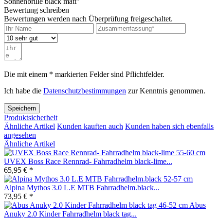
Sonnenbrille black matt"
Bewertung schreiben
Bewertungen werden nach Überprüfung freigeschaltet.
Die mit einem * markierten Felder sind Pflichtfelder.
Ich habe die
Datenschutzbestimmungen
zur Kenntnis genommen.
Speichern
Produktsicherheit
Ähnliche Artikel
Kunden kauften auch
Kunden haben sich ebenfalls
angesehen
Ähnliche Artikel
UVEX Boss Race Rennrad- Fahrradhelm black-lime...
65,95 € *
Alpina Mythos 3.0 L.E MTB Fahrradhelm.black...
73,95 € *
Abus
Anuky 2.0 Kinder Fahrradhelm black tag...