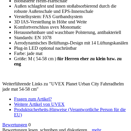
Biobasierte Helm-Hartschale
Außen schlagfest und innen stoßabsorbierend durch die
robuste Außenschale und EPS-Innenschale
Verstellsystem: FAS Gurtbandsystem
3D IAS-Verstellung in Höhe und Weite
Komfortverschluss uvex Monomatic
Herausnehmbare und waschbare Polsterung, antibakteriell
Standards: EN 1078
Aerodynamisches Belüftungs-Design mit 14 Lüftungskanälen
Plug-in LED optional nachrüstbar
Farbe: jade mat
Größe: M ( 54-58 cm )
für Herren eher zu klein bzw. zu
eng
Weiterführende Links zu "UVEX Planet Urban City Fahrradhelm
jade mat 54-58 cm"
Fragen zum Artikel?
Weitere Artikel von UVEX
Produktsicherheits-Hinweise (Verantwortliche Person für die
EU)
Bewertungen
0
Bewertungen lesen, schreiben und diskutieren...
mehr