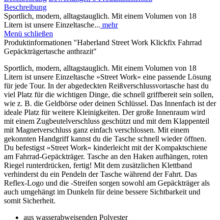
Beschreibung
Sportlich, modern, alltagstauglich. Mit einem Volumen von 18
Litern ist unsere Einzeltasche...
mehr
Menü schließen
Produktinformationen "Haberland Street Work Klickfix Fahrrad
Gepäckträgertasche anthrazit"
Sportlich, modern, alltagstauglich. Mit einem Volumen von 18
Litern ist unsere Einzeltasche »Street Work« eine passende Lösung
für jede Tour. In der abgedeckten Reißverschlussvortasche hast du
viel Platz für die wichtigen Dinge, die schnell griffbereit sein sollen,
wie z. B. die Geldbörse oder deinen Schlüssel. Das Innenfach ist der
ideale Platz für weitere Kleinigkeiten. Der große Innenraum wird
mit einem Zugbeutelverschluss geschützt und mit dem Klappenteil
mit Magnetverschluss ganz einfach verschlossen. Mit einem
gekonnten Handgriff kannst du die Tasche schnell wieder öffnen.
Du befestigst »Street Work« kinderleicht mit der Kompaktschiene
am Fahrrad-Gepäckträger. Tasche an den Haken aufhängen, roten
Riegel runterdrücken, fertig! Mit dem zusätzlichen Klettband
verhinderst du ein Pendeln der Tasche während der Fahrt. Das
Reflex-Logo und die -Streifen sorgen sowohl am Gepäckträger als
auch umgehängt im Dunkeln für deine bessere Sichtbarkeit und
somit Sicherheit.
aus wasserabweisenden Polyester