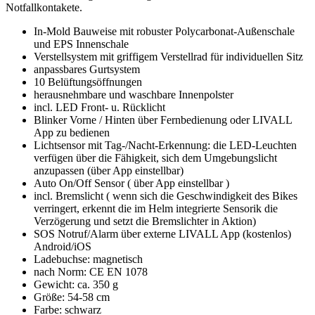
Notfallkontakete.
In-Mold Bauweise mit robuster Polycarbonat-Außenschale
und EPS Innenschale
Verstellsystem mit griffigem Verstellrad für individuellen Sitz
anpassbares Gurtsystem
10 Belüftungsöffnungen
herausnehmbare und waschbare Innenpolster
incl. LED Front- u. Rücklicht
Blinker Vorne / Hinten über Fernbedienung oder LIVALL
App zu bedienen
Lichtsensor mit Tag-/Nacht-Erkennung: die LED-Leuchten
verfügen über die Fähigkeit, sich dem Umgebungslicht
anzupassen (über App einstellbar)
Auto On/Off Sensor ( über App einstellbar )
incl. Bremslicht ( wenn sich die Geschwindigkeit des Bikes
verringert, erkennt die im Helm integrierte Sensorik die
Verzögerung und setzt die Bremslichter in Aktion)
SOS Notruf/Alarm über externe LIVALL App (kostenlos)
Android/iOS
Ladebuchse: magnetisch
nach Norm: CE EN 1078
Gewicht: ca. 350 g
Größe: 54-58 cm
Farbe: schwarz