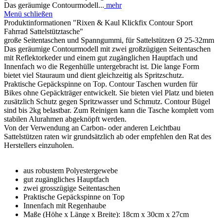
Das geräumige Contourmodell...
mehr
Menü schließen
Produktinformationen "Rixen & Kaul Klickfix Contour Sport
Fahrrad Sattelstütztasche"
große Seitentaschen und Spanngummi, für Sattelstützen Ø 25-32mm
Das geräumige Contourmodell mit zwei großzügigen Seitentaschen
mit Reflektorkeder und einem gut zugänglichen Hauptfach und
Innenfach wo die Regenhülle untergebracht ist. Die lange Form
bietet viel Stauraum und dient gleichzeitig als Spritzschutz.
Praktische Gepäckspinne on Top. Contour Taschen wurden für
Bikes ohne Gepäckträger entwickelt. Sie bieten viel Platz und bieten
zusätzlich Schutz gegen Spritzwasser und Schmutz. Contour Bügel
sind bis 2kg belastbar. Zum Reinigen kann die Tasche komplett vom
stabilen Alurahmen abgeknöpft werden.
Von der Verwendung an Carbon- oder anderen Leichtbau
Sattelstützen raten wir grundsätzlich ab oder empfehlen den Rat des
Herstellers einzuholen.
aus robustem Polyestergewebe
gut zugängliches Hauptfach
zwei grosszügige Seitentaschen
Praktische Gepäckspinne on Top
Innenfach mit Regenhaube
Maße (Höhe x Länge x Breite): 18cm x 30cm x 27cm