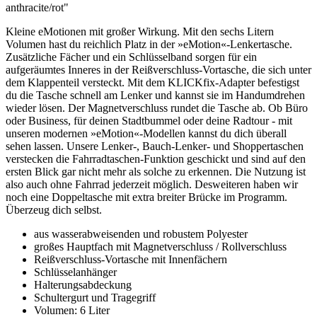
anthracite/rot"
Kleine eMotionen mit großer Wirkung. Mit den sechs Litern
Volumen hast du reichlich Platz in der »eMotion«-Lenkertasche.
Zusätzliche Fächer und ein Schlüsselband sorgen für ein
aufgeräumtes Inneres in der Reißverschluss-Vortasche, die sich unter
dem Klappenteil versteckt. Mit dem KLICKfix-Adapter befestigst
du die Tasche schnell am Lenker und kannst sie im Handumdrehen
wieder lösen. Der Magnetverschluss rundet die Tasche ab. Ob Büro
oder Business, für deinen Stadtbummel oder deine Radtour - mit
unseren modernen »eMotion«-Modellen kannst du dich überall
sehen lassen. Unsere Lenker-, Bauch-Lenker- und Shoppertaschen
verstecken die Fahrradtaschen-Funktion geschickt und sind auf den
ersten Blick gar nicht mehr als solche zu erkennen. Die Nutzung ist
also auch ohne Fahrrad jederzeit möglich. Desweiteren haben wir
noch eine Doppeltasche mit extra breiter Brücke im Programm.
Überzeug dich selbst.
aus wasserabweisenden und robustem Polyester
großes Hauptfach mit Magnetverschluss / Rollverschluss
Reißverschluss-Vortasche mit Innenfächern
Schlüsselanhänger
Halterungsabdeckung
Schultergurt und Tragegriff
Volumen: 6 Liter