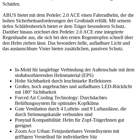
Schäden.
ABUS bietet mit dem Pedelec 2.0 ACE einen Fahrradhelm, der die
hohen Sicherheitsanforderungen der Großstadt erfüllt. Mit seinem
tiefen Schläfenbereich bietet er dem Träger besonderen Schutz.
Darüber hinaus zeichnet den Pedelec 2.0 ACE eine integrierte
Regenhaube aus, die sich bei den ersten Regentropfen schnell über
den Helm ziehen lässt. Das besonders helle, aufladbare Licht und
das austauschbare Visier bieten zusätzlichen, passiven Schutz.
In-Mold für langlebige Verbindung der Außenschale mit dem
stoßabsorbierenden Helmmaterial (EPS)
Hohe Sichtbarkeit durch leuchtstarke Reflektoren
Großes, hoch angebrachtes und aufladbares LED-Rücklicht
mit 180° Sichtbarkeit
Forced Air Cooling Technology: Durchdachtes
Belüftungssystem für optimales Kopfklima
Gute Ventilation durch 4 Luftein- und 9 Luftauslässe, die
durch Strömungskanäle verbunden sind
Ponytail Kompatibilität: Helm für Zopf-TrägerInnen gut
geeignet
Zoom Ace Urban: Feinjustierbares Verstellsystem mit
griffigem Verstellrad für individuellen Sitz