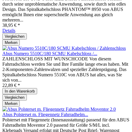
durch seine unproblematische Anwendung, sowie durch sein edles
Design. Das Spiralkabelschloss PHANTOM™ 8950 von ABUS
ermöglicht Ihnen eine superschnelle Anwendung aus gleich
mehreren...
38,95 € *
Details
Vergleichen
Merken
Abus Numero 5510C/180 SCMU Kabelschloss /...
ZAHLENSCHLOSS MIT WUNSCHCODE Von diesem
Fahrradschloss werden Sie und Ihre Familie lange etwas haben. Mit
2-Komponenten-Zahlenwalzen und spezieller Zahlenprägung. Das
Spiralkabelschloss Numero 5510C von ABUS hat alles, was Sie
sich von...
22,89 € *
In den
Warenkorb
Vergleichen
Merken
Abus Polsterset m. Fliegennetz Fahrradhelm...
Polsterset mit Fliegennetz (Innenausstattung) passend für den ABUS
Fahrradhelm Moventor 2.0 passend für Größe S/M/L incl.
Klebepads Versand erfolgt mit Deutsche Post Brief- Warenpost