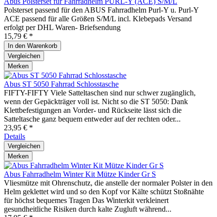
Abus Polsterset für Fahrradhelm PURL-Y (ACE) S/M/L
Polsterset passend für den ABUS Fahrradhelm Purl-Y u. Purl-Y
ACE passend für alle Größen S/M/L incl. Klebepads Versand
erfolgt per DHL Waren- Briefsendung
15,79 € *
In den
Warenkorb
Vergleichen
Merken
Abus ST 5050 Fahrrad Schlosstasche
FIFTY-FIFTY Viele Satteltaschen sind nur schwer zugänglich,
wenn der Gepäckträger voll ist. Nicht so die ST 5050: Dank
Klettbefestigungen an Vorder- und Rückseite lässt sich die
Satteltasche ganz bequem entweder auf der rechten oder...
23,95 € *
Details
Vergleichen
Merken
Abus Fahrradhelm Winter Kit Mütze Kinder Gr S
Vliesmütze mit Ohrenschutz, die anstelle der normaler Polster in den
Helm geklettet wird und so den Kopf vor Kälte schützt Stoßnähte
für höchst bequemes Tragen Das Winterkit verkleinert
gesundheitliche Risiken durch kalte Zugluft während...