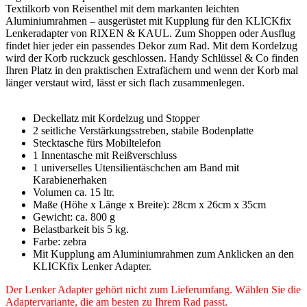
Textilkorb von Reisenthel mit dem markanten leichten
Aluminiumrahmen – ausgerüstet mit Kupplung für den KLICKfix
Lenkeradapter von RIXEN & KAUL. Zum Shoppen oder Ausflug
findet hier jeder ein passendes Dekor zum Rad. Mit dem Kordelzug
wird der Korb ruckzuck geschlossen. Handy Schlüssel & Co finden
Ihren Platz in den praktischen Extrafächern und wenn der Korb mal
länger verstaut wird, lässt er sich flach zusammenlegen.
Deckellatz mit Kordelzug und Stopper
2 seitliche Verstärkungsstreben, stabile Bodenplatte
Stecktasche fürs Mobiltelefon
1 Innentasche mit Reißverschluss
1 universelles Utensilientäschchen am Band mit
Karabienerhaken
Volumen ca. 15 ltr.
Maße (Höhe x Länge x Breite): 28cm x 26cm x 35cm
Gewicht: ca. 800 g
Belastbarkeit bis 5 kg.
Farbe: zebra
Mit Kupplung am Aluminiumrahmen zum Anklicken an den
KLICKfix Lenker Adapter.
Der Lenker Adapter gehört nicht zum Lieferumfang. Wählen Sie die
Adaptervariante, die am besten zu Ihrem Rad passt.