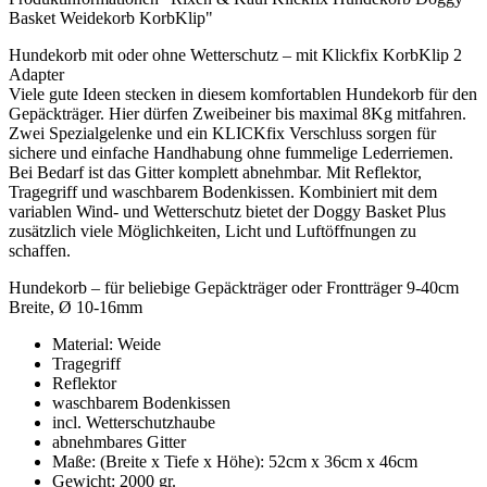
Basket Weidekorb KorbKlip"
Hundekorb mit oder ohne Wetterschutz – mit Klickfix KorbKlip 2
Adapter
Viele gute Ideen stecken in diesem komfortablen Hundekorb für den
Gepäckträger. Hier dürfen Zweibeiner bis maximal 8Kg mitfahren.
Zwei Spezialgelenke und ein KLICKfix Verschluss sorgen für
sichere und einfache Handhabung ohne fummelige Lederriemen.
Bei Bedarf ist das Gitter komplett abnehmbar. Mit Reflektor,
Tragegriff und waschbarem Bodenkissen. Kombiniert mit dem
variablen Wind- und Wetterschutz bietet der Doggy Basket Plus
zusätzlich viele Möglichkeiten, Licht und Luftöffnungen zu
schaffen.
Hundekorb – für beliebige Gepäckträger oder Frontträger 9-40cm
Breite, Ø 10-16mm
Material: Weide
Tragegriff
Reflektor
waschbarem Bodenkissen
incl. Wetterschutzhaube
abnehmbares Gitter
Maße: (Breite x Tiefe x Höhe): 52cm x 36cm x 46cm
Gewicht: 2000 gr.