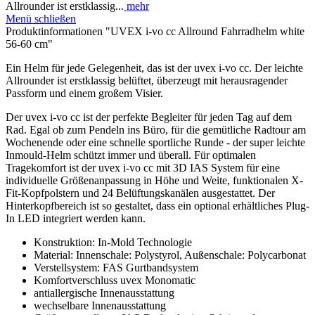
Allrounder ist erstklassig...
mehr
Menü schließen
Produktinformationen "UVEX i-vo cc Allround Fahrradhelm white
56-60 cm"
Ein Helm für jede Gelegenheit, das ist der uvex i-vo cc. Der leichte
Allrounder ist erstklassig belüftet, überzeugt mit herausragender
Passform und einem großem Visier.
Der uvex i-vo cc ist der perfekte Begleiter für jeden Tag auf dem
Rad. Egal ob zum Pendeln ins Büro, für die gemütliche Radtour am
Wochenende oder eine schnelle sportliche Runde - der super leichte
Inmould-Helm schützt immer und überall. Für optimalen
Tragekomfort ist der uvex i-vo cc mit 3D IAS System für eine
individuelle Größenanpassung in Höhe und Weite, funktionalen X-
Fit-Kopfpolstern und 24 Belüftungskanälen ausgestattet. Der
Hinterkopfbereich ist so gestaltet, dass ein optional erhältliches Plug-
In LED integriert werden kann.
Konstruktion: In-Mold Technologie
Material: Innenschale: Polystyrol, Außenschale: Polycarbonat
Verstellsystem: FAS Gurtbandsystem
Komfortverschluss uvex Monomatic
antiallergische Innenausstattung
wechselbare Innenausstattung