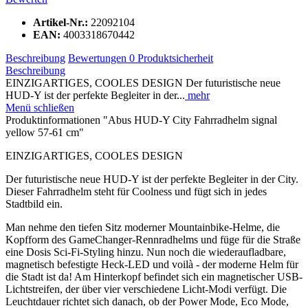
Artikel-Nr.:
22092104
EAN:
4003318670442
Beschreibung
Bewertungen
0
Produktsicherheit
Beschreibung
EINZIGARTIGES, COOLES DESIGN Der futuristische neue
HUD-Y ist der perfekte Begleiter in der...
mehr
Menü schließen
Produktinformationen "Abus HUD-Y City Fahrradhelm signal
yellow 57-61 cm"
EINZIGARTIGES, COOLES DESIGN
Der futuristische neue HUD-Y ist der perfekte Begleiter in der City.
Dieser Fahrradhelm steht für Coolness und fügt sich in jedes
Stadtbild ein.
Man nehme den tiefen Sitz moderner Mountainbike-Helme, die
Kopfform des GameChanger-Rennradhelms und füge für die Straße
eine Dosis Sci-Fi-Styling hinzu. Nun noch die wiederaufladbare,
magnetisch befestigte Heck-LED und voilà - der moderne Helm für
die Stadt ist da! Am Hinterkopf befindet sich ein magnetischer USB-
Lichtstreifen, der über vier verschiedene Licht-Modi verfügt. Die
Leuchtdauer richtet sich danach, ob der Power Mode, Eco Mode,