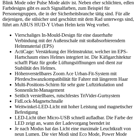
Blink Mode oder Pulse Mode aktiv ist. Neben eher schlichten, edlen
Farbdesigns gibt es auch Signalfarben, zum Beispiel für
Personengruppen, die in der Sicherheitsbranche tätig sind. Für alle
diejenigen, die stilsicher und geschützt mit dem Rad unterwegs sind,
führt am ABUS HUD-Y Urban Helm kein Weg vorbei.
Vierschaliges In-Mould-Design für eine dauerhafte
Verbindung mit der Außenschale mit stoßabsorbierendem
Helmmaterial (EPS)
ActiCage: Verstärkung der Helmstruktur, welcher im EPS-
Hartschaum eines Helmes integriert ist. Die Käfigarchitektur
schafft Platz für große Lüftungsöffnungen und dient zur
Stabilität des Helmes.
Höhenverstellbares Zoom Ace Urban-Fit-System mit
Pferdeschwanzkompatibilität für Fahrer mit längerem Haar
Multi-Positions-Schirm für sehr gute Luftzirkulation und
Sonnenlicht-Management
Seitlich verstellbares, rutschfestes TriVider-Gurtsystem
FidLock-Magnetschnalle
Weitwinkel-LED-Licht mit hoher Leistung und magnetischer
Befestigung
LED-Licht über Micro-USB schnell aufladbar. Die Farbe der
LED zeigt an, wann der Ladevorgang beendet ist
Je nach Modus hat das Licht eine maximale Leuchtkraft von
neun Lumen. Die vier Modi sind Eco Mode, Power Mode