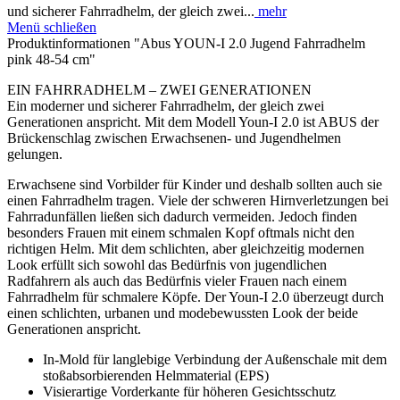
und sicherer Fahrradhelm, der gleich zwei...
mehr
Menü schließen
Produktinformationen "Abus YOUN-I 2.0 Jugend Fahrradhelm
pink 48-54 cm"
EIN FAHRRADHELM – ZWEI GENERATIONEN
Ein moderner und sicherer Fahrradhelm, der gleich zwei
Generationen anspricht. Mit dem Modell Youn-I 2.0 ist ABUS der
Brückenschlag zwischen Erwachsenen- und Jugendhelmen
gelungen.
Erwachsene sind Vorbilder für Kinder und deshalb sollten auch sie
einen Fahrradhelm tragen. Viele der schweren Hirnverletzungen bei
Fahrradunfällen ließen sich dadurch vermeiden. Jedoch finden
besonders Frauen mit einem schmalen Kopf oftmals nicht den
richtigen Helm. Mit dem schlichten, aber gleichzeitig modernen
Look erfüllt sich sowohl das Bedürfnis von jugendlichen
Radfahrern als auch das Bedürfnis vieler Frauen nach einem
Fahrradhelm für schmalere Köpfe. Der Youn-I 2.0 überzeugt durch
einen schlichten, urbanen und modebewussten Look der beide
Generationen anspricht.
In-Mold für langlebige Verbindung der Außenschale mit dem
stoßabsorbierenden Helmmaterial (EPS)
Visierartige Vorderkante für höheren Gesichtsschutz