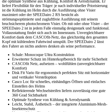
die optimale Synthese aus Kühlung, Komfort & Aerodynamik. Er
liefert Flexibilität für den Träger: je nach individueller Priorisierung
ist die Kühlung im Helm durch die Ausführung ohne Visier
maximiert oder der SPEEDairo 2 RS besticht als
strömungsoptimierte und zugluftfreie Ausführung mit seinem
bruchsicherem photochromem Visier. Ob mit oder ohne Visier – der
SPEEDairo 2 ist in jedem Falle einmalig designstark und funktional.
Vollausstattung findet sich auch im Innenraum. Unvergleichbarer
Komfort dank dem CASCOfit-Netz, das gleichzeitig den gesamten
Kopf mit kühlendem Fahrtwind umspült. Der SPEEDairo 2 lässt
den Fahrer an nichts anderes denken als seine performance.
Schale: Monocoque Ultra Konstruktion
Erweiterter Schutz im Hinterkopfbereich für mehr Sicherheit
CASCOfit Netz, aufsetzen – wohlfühlen (unvergleichbarer
Komfort)
Disk Fit Vario für ergonomisch perfekten Sitz mit horizontaler
und vertikaler Verstelloption
Casco Loc für schnelles, einhändiges Öffnen und einfaches
Einstellen des Helms
Reflektierende Wechselstreifen liefern zuverlässig eine gute
360 Grad Sichtbarkeit
Optimale Synthese von Kühlung & Aerodynamik
Leicht, Stabil, Ästhetisch – der integrierte Aluminium-Mesh-
Insektenschutz