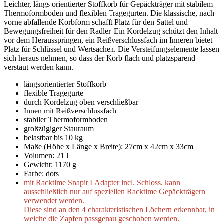
Leichter, längs orientierter Stoffkorb für Gepäckträger mit stabilem
Thermoformboden und flexiblen Tragegurten. Die klassische, nach
vorne abfallende Korbform schafft Platz für den Sattel und
Bewegungsfreiheit für den Radler. Ein Kordelzug schützt den Inhalt
vor dem Herausspringen, ein Reißverschlussfach im Inneren bietet
Platz für Schlüssel und Wertsachen. Die Versteifungselemente lassen
sich heraus nehmen, so dass der Korb flach und platzsparend
verstaut werden kann.
längsorientierter Stoffkorb
flexible Tragegurte
durch Kordelzug oben verschließbar
Innen mit Reißverschlussfach
stabiler Thermoformboden
großzügiger Stauraum
belastbar bis 10 kg
Maße (Höhe x Länge x Breite): 27cm x 42cm x 33cm
Volumen: 21 l
Gewicht: 1170 g
Farbe: dots
mit Racktime Snapit I Adapter incl. Schloss. kann
ausschließlich nur auf speziellen Racktime Gepäckträgern
verwendet werden.
Diese sind an den 4 charakteristischen Löchern erkennbar, in
welche die Zapfen passgenau geschoben werden.