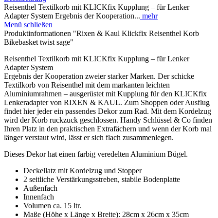
Reisenthel Textilkorb mit KLICKfix Kupplung – für Lenker
Adapter System Ergebnis der Kooperation...
mehr
Menü schließen
Produktinformationen "Rixen & Kaul Klickfix Reisenthel Korb
Bikebasket twist sage"
Reisenthel Textilkorb mit KLICKfix Kupplung – für Lenker
Adapter System
Ergebnis der Kooperation zweier starker Marken. Der schicke
Textilkorb von Reisenthel mit dem markanten leichten
Aluminiumrahmen – ausgerüstet mit Kupplung für den KLICKfix
Lenkeradapter von RIXEN & KAUL. Zum Shoppen oder Ausflug
findet hier jeder ein passendes Dekor zum Rad. Mit dem Kordelzug
wird der Korb ruckzuck geschlossen. Handy Schlüssel & Co finden
Ihren Platz in den praktischen Extrafächern und wenn der Korb mal
länger verstaut wird, lässt er sich flach zusammenlegen.
Dieses Dekor hat einen farbig veredelten Aluminium Bügel.
Deckellatz mit Kordelzug und Stopper
2 seitliche Verstärkungsstreben, stabile Bodenplatte
Außenfach
Innenfach
Volumen ca. 15 ltr.
Maße (Höhe x Länge x Breite): 28cm x 26cm x 35cm