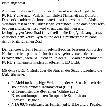
km/h angepasst.
Aber auch auf dem Fahrrad ohne Hilfsmotor ist der City-Helm
PURL-Y eine gute Wahl. Er kombiniert Sicherheit mit Komfort.
Das stoßabsorbierende Innenmaterial ist im bewährten In-Mold-
Verfahren fest mit der Außenschale verbunden. Und damit der Helm
bequem und sicher sitzt, wird er mit dem griffigen und
leichtgängigen Verstellrad individuell an die Kopfgröße angepasst.
Zwischen dem Verstellsystem und der Helmunterkante ist dabei
genug Platz für einen Zopf.
Der trendige Urban Helm mit tiefem Heck für besseren Schutz des
Nackenbereichs passt sich durch das Angebot verschiedener
Farbvarianten jedem Stil leicht an. In der ACE-Variante kommt der
PURL-Y mit einem wiederaufladbarem LED-Licht.
Mit dem PURL-Y zügig über die Straßen der Stadt: Sicherheit, die
Maßstäbe setzt.
In-Mold für langlebige Verbindung der Außenschale mit dem
stoßabsorbierenden Helmmaterial (EPS)
Größeneinstellung über einen Vollring aus 2
Kunststoffkomponenten für optimale Stabilität und
Formschlüssigkeit
NTA 8876 zertifiziert für Fahrten auf E-Bike und S-Pedelec