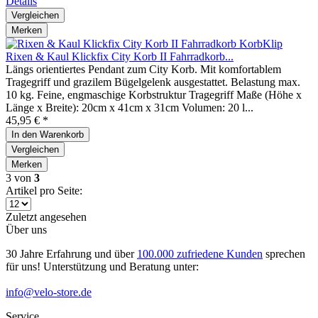
Details
Vergleichen
Merken
Rixen & Kaul Klickfix City Korb II Fahrradkorb...
Längs orientiertes Pendant zum City Korb. Mit komfortablem
Tragegriff und grazilem Bügelgelenk ausgestattet. Belastung max.
10 kg. Feine, engmaschige Korbstruktur Tragegriff Maße (Höhe x
Länge x Breite): 20cm x 41cm x 31cm Volumen: 20 l...
45,95 € *
In den
Warenkorb
Vergleichen
Merken
3
von
3
Artikel pro Seite:
Zuletzt angesehen
Über uns
30 Jahre Erfahrung und über
100.000 zufriedene Kunden
sprechen
für uns! Unterstützung und Beratung unter:
info@velo-store.de
Service